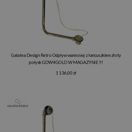
Galatea Design Retro Odpływ wannowy z łańcuszkiem złoty
połysk GDW4GOLD W MAGAZYNIE !!!
1 136,00 zł