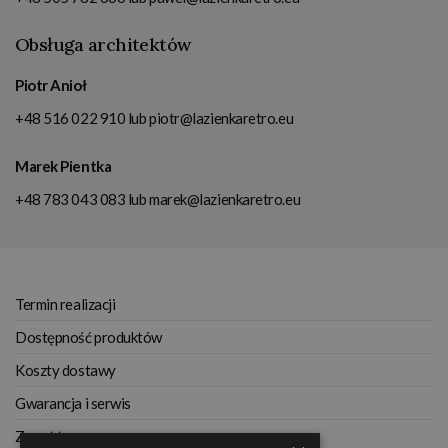
Obsługa architektów
Piotr Anioł
+48 516 022 910
lub
piotr@lazienkaretro.eu
Marek Pientka
+48 783 043 083
lub
marek@lazienkaretro.eu
Termin realizacji
Dostępność produktów
Koszty dostawy
Gwarancja i serwis
Zwrot towaru