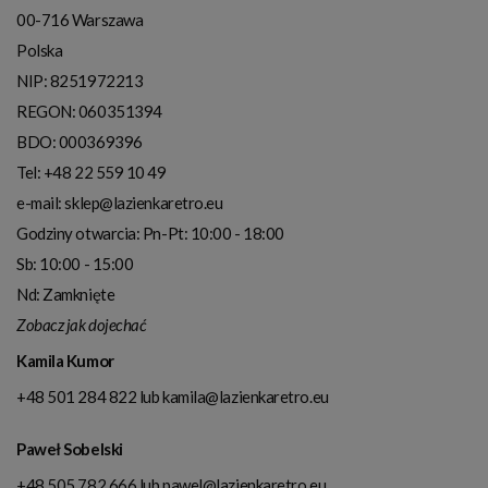
00-716
Warszawa
Polska
NIP:
8251972213
REGON: 060351394
BDO: 000369396
Tel:
+48 22 559 10 49
e-mail:
sklep@lazienkaretro.eu
Godziny otwarcia:
Pn-Pt: 10:00 - 18:00
Sb: 10:00 - 15:00
Nd: Zamknięte
Zobacz jak dojechać
Kamila Kumor
+48 501 284 822
lub
kamila@lazienkaretro.eu
Paweł Sobelski
+48 505 782 666
lub
pawel@lazienkaretro.eu