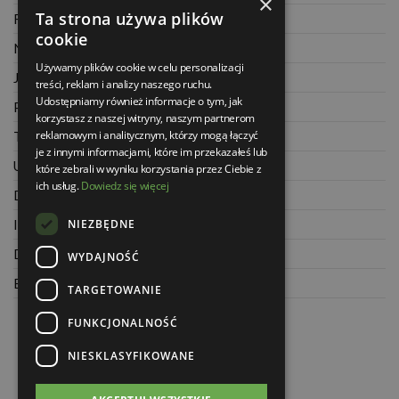
×
Ta strona używa plików
Regulamin
cookie
Najczęściej zadawane pytania
Używamy plików cookie w celu personalizacji
Jak kupować na raty
treści, reklam i analizy naszego ruchu.
Udostępniamy również informacje o tym, jak
Polityka prywatności
korzystasz z naszej witryny, naszym partnerom
reklamowym i analitycznym, którzy mogą łączyć
Twoje zamówienia
je z innymi informacjami, które im przekazałeś lub
Ustawienia konta
które zebrali w wyniku korzystania przez Ciebie z
ich usług.
Dowiedz się więcej
Dane kontaktowe
NIEZBĘDNE
Informacje o firmie
Dla architektów
WYDAJNOŚĆ
Blog
TARGETOWANIE
FUNKCJONALNOŚĆ
NIESKLASYFIKOWANE