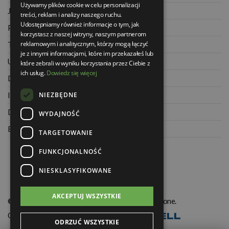
Używamy plików cookie w celu personalizacji
Jak kupować na raty
treści, reklam i analizy naszego ruchu.
Udostępniamy również informacje o tym, jak
Polityka prywatności
korzystasz z naszej witryny, naszym partnerom
reklamowym i analitycznym, którzy mogą łączyć
Twoje zamówienia
je z innymi informacjami, które im przekazałeś lub
Ustawienia konta
które zebrali w wyniku korzystania przez Ciebie z
ich usług.
Dowiedz się więcej
Dane kontaktowe
NIEZBĘDNE
Informacje o firmie
Dla architektów
WYDAJNOŚĆ
Blog
TARGETOWANIE
FUNKCJONALNOŚĆ
NIESKLASYFIKOWANE
AKCEPTUJ WSZYSTKIE
© Świat Łazienek XXI w. Wszelkie prawa zastrzeżone.
Oprogramowanie KQS.store
:
Realizacja
ODRZUĆ WSZYSTKIE