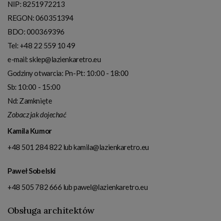
NIP:
8251972213
REGON: 060351394
BDO: 000369396
Tel:
+48 22 559 10 49
e-mail:
sklep@lazienkaretro.eu
Godziny otwarcia:
Pn-Pt: 10:00 - 18:00
Sb: 10:00 - 15:00
Nd: Zamknięte
Zobacz jak dojechać
Kamila Kumor
+48 501 284 822
lub
kamila@lazienkaretro.eu
Paweł Sobelski
+48 505 782 666
lub
pawel@lazienkaretro.eu
Obsługa architektów