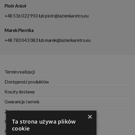
Piotr Anioł
+48 516 022 910
lub
piotr@lazienkaretro.eu
Marek Pientka
+48 783 043 083
lub
marek@lazienkaretro.eu
Termin realizacji
Dostępność produktów
Koszty dostawy
Gwarancja i serwis
Zwrot towaru
×
Ta strona używa plików
Regulamin
cookie
Najczęściej zadawane pytania