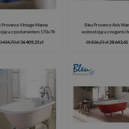
u Provence Vintage Wanna
Bleu Provence Anis Wa
tojąca z postumentem 170x78
wolnostojąca z nogami c
niebieski 4070B
137x76,5 czerwony 10
0 454,70 zł
36 409,23 zł
31 826,25 zł
28 643,65 