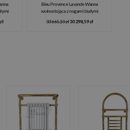
anna
Bleu Provence Lavande Wanna
ałymi
wolnostojąca z nogami białymi
0R1
137x76,5 żółty 2030R
zł
33 665,10 zł
30 298,59 zł