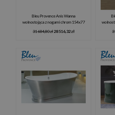
Bleu Provence Anis Wanna
Bl
wolnostojąca z nogami chrom 154x77
wolnost
czerwony 1050R
31 684,80 zł
28 516,32 zł
3