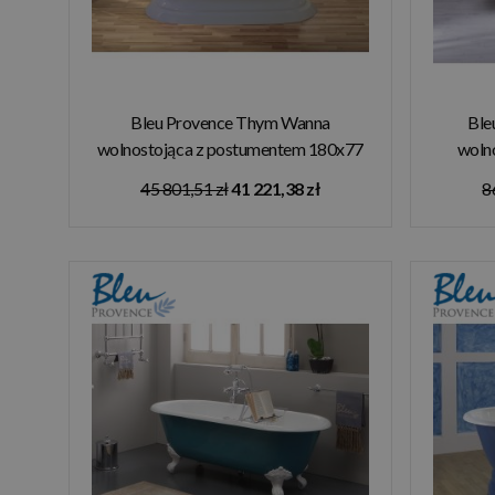
Bleu Provence Thym Wanna
Ble
wolnostojąca z postumentem 180x77
woln
szary 5080B1
45 801,51 zł
41 221,38 zł
8