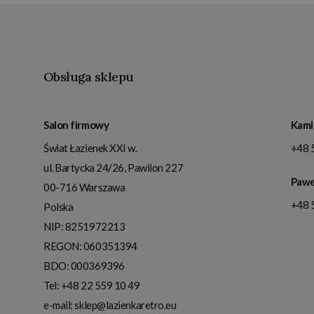
Obsługa sklepu
Salon firmowy
Kami
Świat Łazienek XXI w.
+48 
ul. Bartycka 24/26, Pawilon 227
Pawe
00-716
Warszawa
+48 
Polska
NIP:
8251972213
REGON: 060351394
BDO: 000369396
Tel:
+48 22 559 10 49
e-mail:
sklep@lazienkaretro.eu