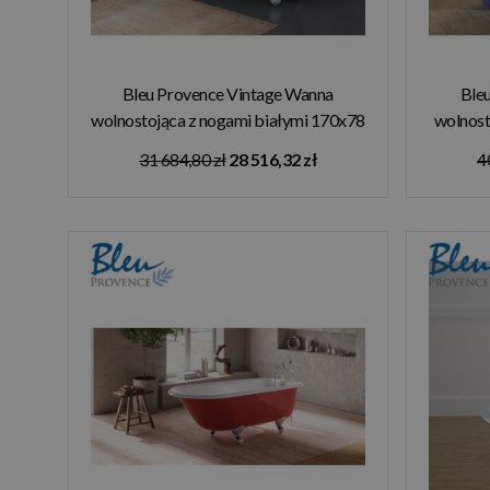
Bleu Provence Vintage Wanna
Ble
wolnostojąca z nogami białymi 170x78
wolnos
turkusowy 4070R1
31 684,80 zł
28 516,32 zł
4