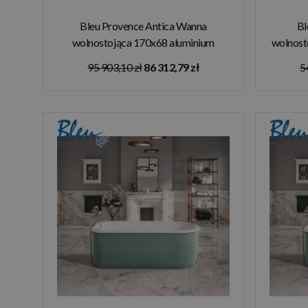
Bleu Provence Antica Wanna
Bl
wolnostojąca 170x68 aluminium
wolnost
7070A
95 903,10 zł
86 312,79 zł
5