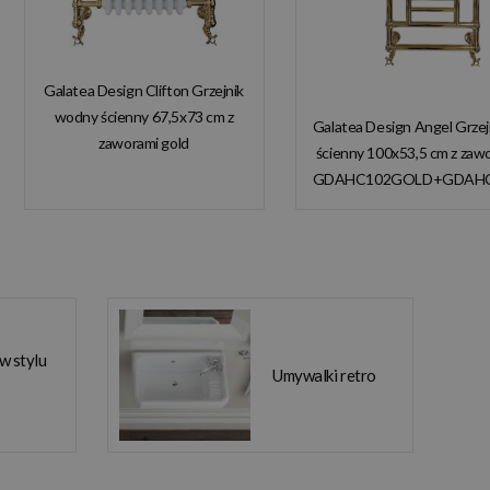
Galatea Design Clifton Grzejnik
wodny ścienny 67,5x73 cm z
Galatea Design Angel Grze
zaworami gold
ścienny 100x53,5 cm z zaw
GDAHC101GOLD
GDAHC102GOLD+GDAH
GDAHC75GOLD W
W MAGAZYNIE!
MAGAZYNIE!!
 w stylu
Umywalki retro