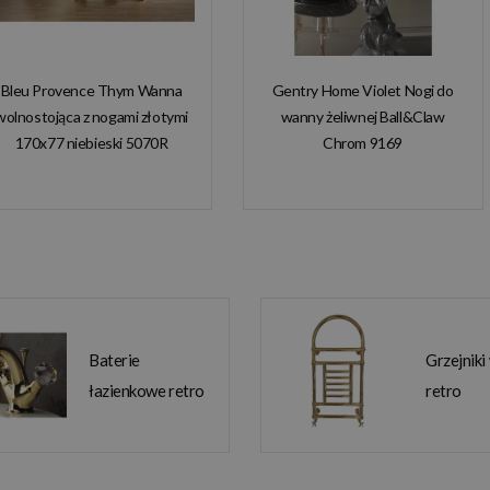
Bleu Provence Thym Wanna
Gentry Home Violet Nogi do
wolnostojąca z nogami złotymi
wanny żeliwnej Ball&Claw
170x77 niebieski 5070R
Chrom 9169
Baterie
Grzejniki
łazienkowe retro
retro