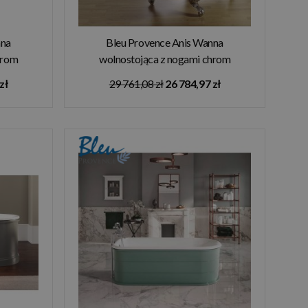
nna
Bleu Provence Anis Wanna
hrom
wolnostojąca z nogami chrom
70R
170x77,5 różowy 1070R1
zł
29 761,08 zł
26 784,97 zł