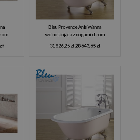
nna
Bleu Provence Anis Wanna
hrom
wolnostojąca z nogami chrom
30R
137x76,5 różowy 1030R1
zł
31 826,25 zł
28 643,65 zł