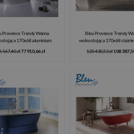
u Provence Trendy Wanna
Bleu Provence Trendy W
ostojąca 170x68 aluminium
wolnostojąca 170x68 stainles
9970A
9970AX
6 567,40 zł
77 910,66 zł
120 430,53 zł
108 387,50