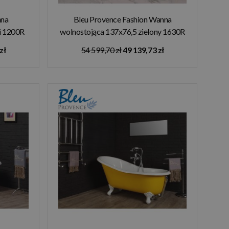
nna
Bleu Provence Fashion Wanna
i 1200R
wolnostojąca 137x76,5 zielony 1630R
zł
54 599,70 zł
49 139,73 zł