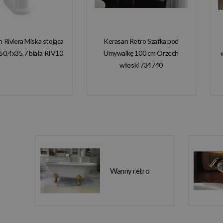
n Riviera Miska stojąca
Kerasan Retro Szafka pod
50,4x35,7 biała RIV10
Umywalkę 100 cm Orzech
włoski 734740
Wanny retro