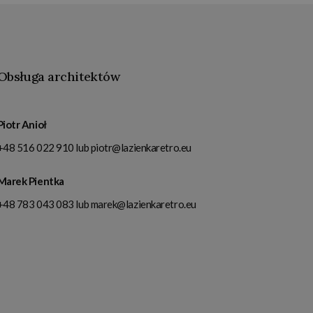
Obsługa architektów
Piotr Anioł
+48 516 022 910
lub
piotr@lazienkaretro.eu
Marek Pientka
+48 783 043 083
lub
marek@lazienkaretro.eu