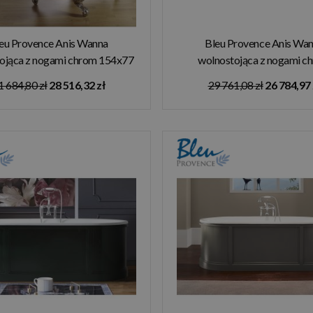
eu Provence Anis Wanna
Bleu Provence Anis Wa
ojąca z nogami chrom 154x77
wolnostojąca z nogami c
różowy 1050R1
170x77,5 czerwony 10
1 684,80 zł
28 516,32 zł
29 761,08 zł
26 784,97 