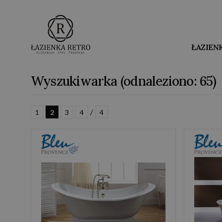
ŁAZIEN
Wyszukiwarka (odnaleziono: 65)
/
1
2
3
4
4