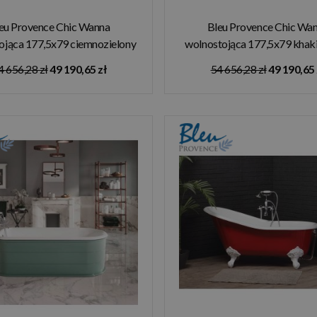
eu Provence Chic Wanna
Bleu Provence Chic Wa
ojąca 177,5x79 ciemnozielony
wolnostojąca 177,5x79 khak
1200R1
4 656,28 zł
49 190,65 zł
54 656,28 zł
49 190,65 