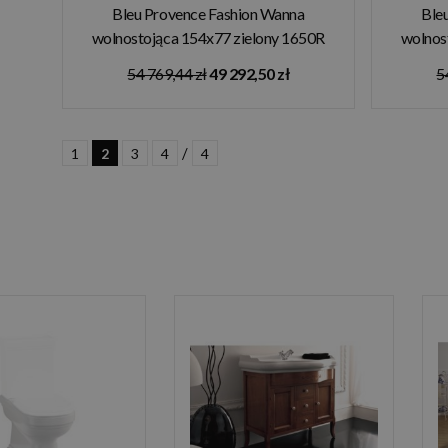
Bleu Provence Fashion Wanna
Ble
wolnostojąca 154x77 zielony 1650R
wolnos
54 769,44 zł
49 292,50 zł
5
/
1
2
3
4
4