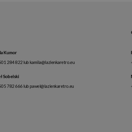
la Kumor
501 284 822
lub
kamila@lazienkaretro.eu
ł Sobelski
505 782 666
lub
pawel@lazienkaretro.eu