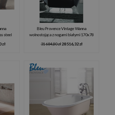
anna
Bleu Provence Vintage Wanna
s steel
wolnostojąca z nogami białymi 170x78
czarny 4070R
 zł
31 684,80 zł
28 516,32 zł