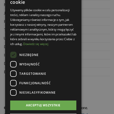
cookie
Najczęściej zadawane pytania
Używamy plików cookie w celu personalizacji
Jak kupować na raty
treści, reklam i analizy naszego ruchu.
Udostępniamy również informacje o tym, jak
Polityka prywatności
korzystasz z naszej witryny, naszym partnerom
reklamowym i analitycznym, którzy mogą łączyć
Twoje zamówienia
je z innymi informacjami, które im przekazałeś lub
Ustawienia konta
które zebrali w wyniku korzystania przez Ciebie z
ich usług.
Dowiedz się więcej
Dane kontaktowe
NIEZBĘDNE
Informacje o firmie
Dla architektów
WYDAJNOŚĆ
Blog
TARGETOWANIE
FUNKCJONALNOŚĆ
NIESKLASYFIKOWANE
AKCEPTUJ WSZYSTKIE
© Świat Łazienek XXI w. Wszelkie prawa zastrzeżone.