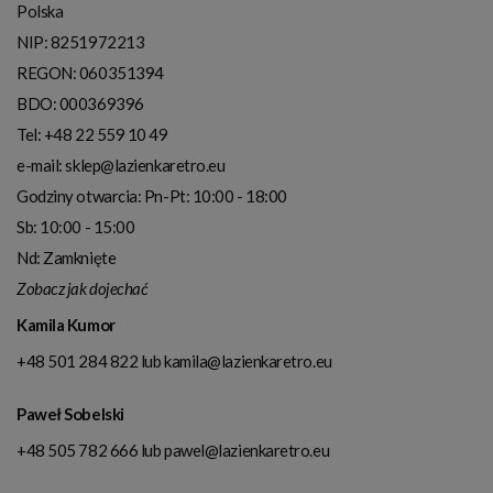
Polska
NIP:
8251972213
REGON: 060351394
BDO: 000369396
Tel:
+48 22 559 10 49
e-mail:
sklep@lazienkaretro.eu
Godziny otwarcia:
Pn-Pt: 10:00 - 18:00
Sb: 10:00 - 15:00
Nd: Zamknięte
Zobacz jak dojechać
Kamila Kumor
+48 501 284 822
lub
kamila@lazienkaretro.eu
Paweł Sobelski
+48 505 782 666
lub
pawel@lazienkaretro.eu