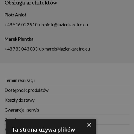
Obsługa architektów
Piotr Anioł
+48 516 022 910
lub
piotr@lazienkaretro.eu
Marek Pientka
+48 783 043 083
lub
marek@lazienkaretro.eu
Termin realizacji
Dostępność produktów
Koszty dostawy
Gwarancja i serwis
Zwrot towaru
×
Ta strona używa plików
Regulamin