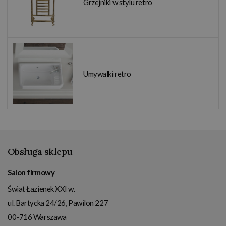
Grzejniki w stylu retro
Umywalki retro
Obsługa sklepu
Salon firmowy
Świat Łazienek XXI w.
ul. Bartycka 24/26, Pawilon 227
00-716
Warszawa