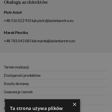
Obsługa architektów
Piotr Anioł
+48 516 022 910
lub
piotr@lazienkaretro.eu
Marek Pientka
+48 783 043 083
lub
marek@lazienkaretro.eu
Termin realizacji
Dostępność produktów
Koszty dostawy
Gwarancja i serwis
Zwrot towaru
×
Ta strona używa plików
Regulamin