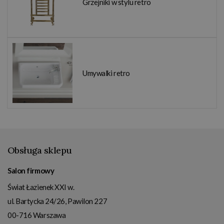
Grzejniki w stylu retro
Umywalki retro
Obsługa sklepu
Salon firmowy
Świat Łazienek XXI w.
ul. Bartycka 24/26, Pawilon 227
00-716
Warszawa