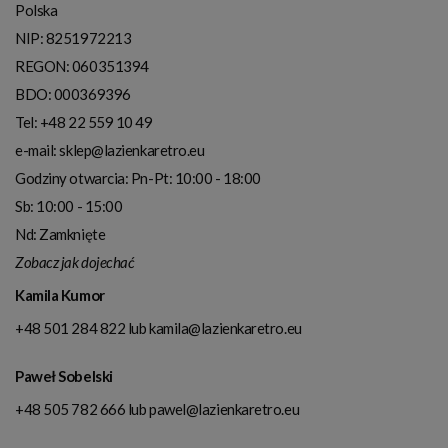
Polska
NIP:
8251972213
REGON: 060351394
BDO: 000369396
Tel:
+48 22 559 10 49
e-mail:
sklep@lazienkaretro.eu
Godziny otwarcia:
Pn-Pt: 10:00 - 18:00
Sb: 10:00 - 15:00
Nd: Zamknięte
Zobacz jak dojechać
Kamila Kumor
+48 501 284 822
lub
kamila@lazienkaretro.eu
Paweł Sobelski
+48 505 782 666
lub
pawel@lazienkaretro.eu