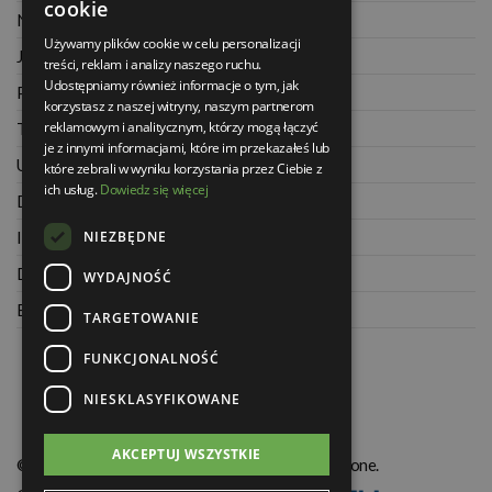
cookie
Najczęściej zadawane pytania
Używamy plików cookie w celu personalizacji
Jak kupować na raty
treści, reklam i analizy naszego ruchu.
Udostępniamy również informacje o tym, jak
Polityka prywatności
korzystasz z naszej witryny, naszym partnerom
reklamowym i analitycznym, którzy mogą łączyć
Twoje zamówienia
je z innymi informacjami, które im przekazałeś lub
Ustawienia konta
które zebrali w wyniku korzystania przez Ciebie z
ich usług.
Dowiedz się więcej
Dane kontaktowe
NIEZBĘDNE
Informacje o firmie
Dla architektów
WYDAJNOŚĆ
Blog
TARGETOWANIE
FUNKCJONALNOŚĆ
NIESKLASYFIKOWANE
AKCEPTUJ WSZYSTKIE
© Świat Łazienek XXI w. Wszelkie prawa zastrzeżone.