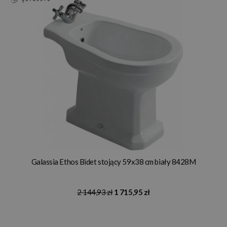
Galassia Ethos Bidet stojący 59x38 cm biały 8428M
2 144,93 zł
1 715,95 zł