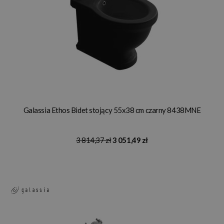
Galassia Ethos Bidet stojący 55x38 cm czarny 8438MNE
3 814,37 zł
3 051,49 zł