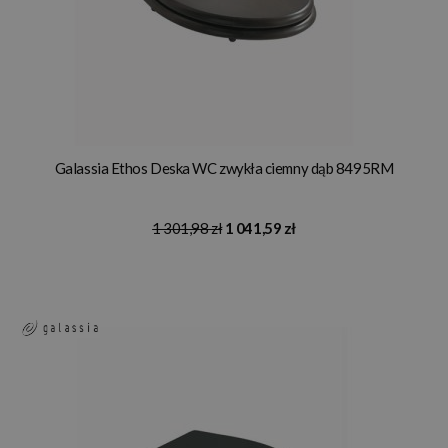
Galassia Ethos Deska WC zwykła ciemny dąb 8495RM
1 301,98 zł
1 041,59 zł