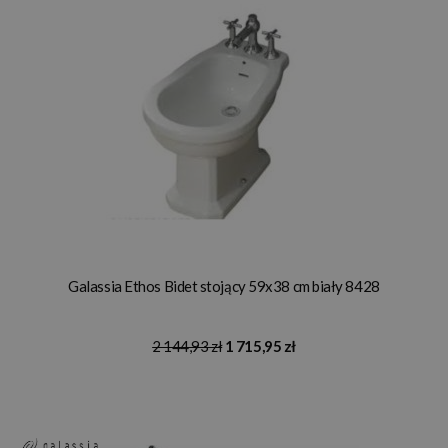
Galassia Ethos Bidet stojący 59x38 cm biały 8428
2 144,93 zł
1 715,95 zł