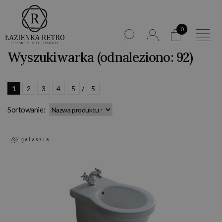
0
Wyszukiwarka (odnaleziono: 92)
/
1
2
3
4
5
5
Sortowanie: