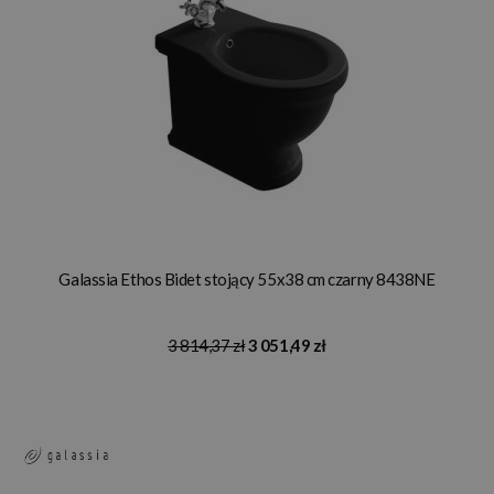
Galassia Ethos Bidet stojący 55x38 cm czarny 8438NE
3 814,37 zł
3 051,49 zł