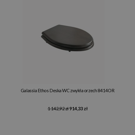
Galassia Ethos Deska WC zwykła orzech 8414OR
1 142,92 zł
914,33 zł