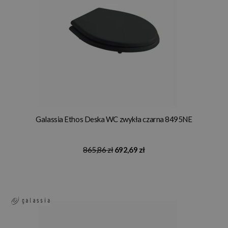
Galassia Ethos Deska WC zwykła czarna 8495NE
865,86 zł
692,69 zł