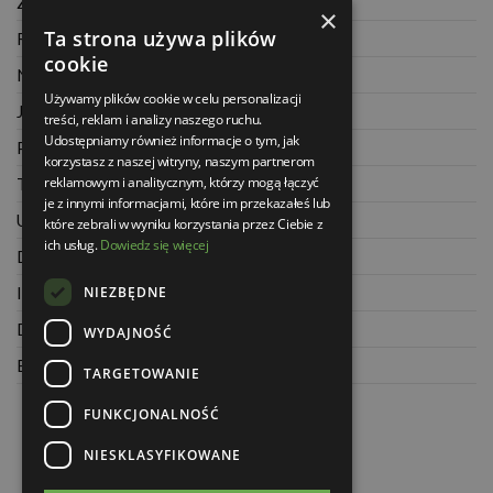
Zwrot towaru
×
Ta strona używa plików
Regulamin
cookie
Najczęściej zadawane pytania
Używamy plików cookie w celu personalizacji
Jak kupować na raty
treści, reklam i analizy naszego ruchu.
Udostępniamy również informacje o tym, jak
Polityka prywatności
korzystasz z naszej witryny, naszym partnerom
reklamowym i analitycznym, którzy mogą łączyć
Twoje zamówienia
je z innymi informacjami, które im przekazałeś lub
Ustawienia konta
które zebrali w wyniku korzystania przez Ciebie z
ich usług.
Dowiedz się więcej
Dane kontaktowe
NIEZBĘDNE
Informacje o firmie
Dla architektów
WYDAJNOŚĆ
Blog
TARGETOWANIE
FUNKCJONALNOŚĆ
NIESKLASYFIKOWANE