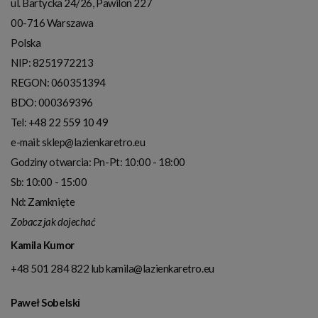
ul. Bartycka 24/26, Pawilon 227
00-716
Warszawa
Polska
NIP:
8251972213
REGON: 060351394
BDO: 000369396
Tel:
+48 22 559 10 49
e-mail:
sklep@lazienkaretro.eu
Godziny otwarcia:
Pn-Pt: 10:00 - 18:00
Sb: 10:00 - 15:00
Nd: Zamknięte
Zobacz jak dojechać
Kamila Kumor
+48 501 284 822
lub
kamila@lazienkaretro.eu
Paweł Sobelski