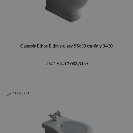
Galassia Ethos Bidet stojący 55x38 cm biały 8438
2 541,64 zł
2 033,31 zł