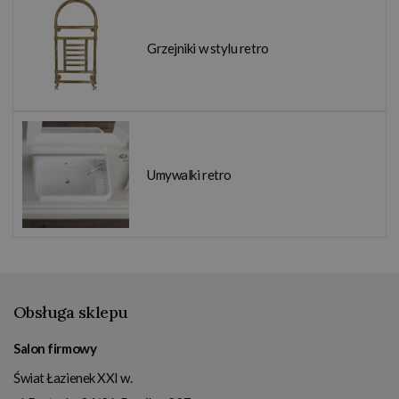
Grzejniki w stylu retro
Umywalki retro
Obsługa sklepu
Salon firmowy
Świat Łazienek XXI w.