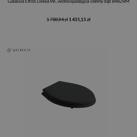
Galassia Ethos Deska WC wolnoopadająca ciemny dąb 8482RM
1 788,94 zł
1 431,15 zł