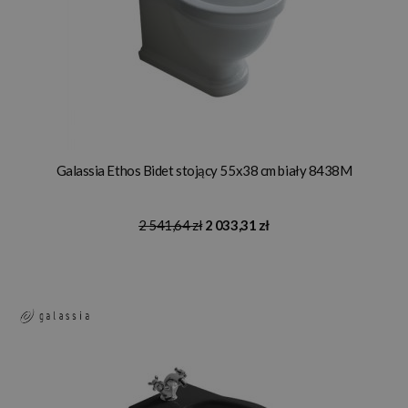
Galassia Ethos Bidet stojący 55x38 cm biały 8438M
2 541,64 zł
2 033,31 zł