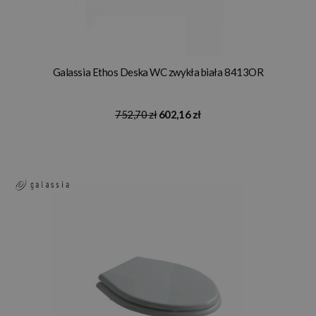
Galassia Ethos Deska WC zwykła biała 8413OR
752,70 zł
602,16 zł