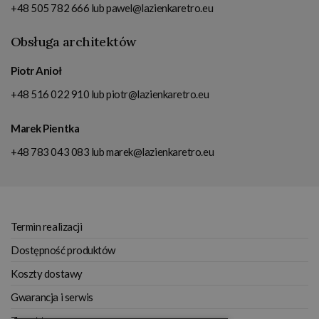
+48 505 782 666
lub
pawel@lazienkaretro.eu
Obsługa architektów
Piotr Anioł
+48 516 022 910
lub
piotr@lazienkaretro.eu
Marek Pientka
+48 783 043 083
lub
marek@lazienkaretro.eu
Termin realizacji
Dostępność produktów
Koszty dostawy
Gwarancja i serwis