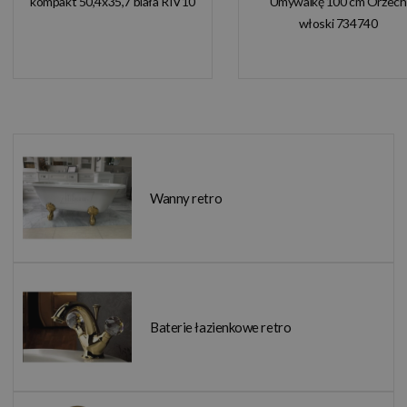
kompakt 50,4x35,7 biała RIV10
Umywalkę 100 cm Orzech
włoski 734740
Wanny retro
Baterie łazienkowe retro